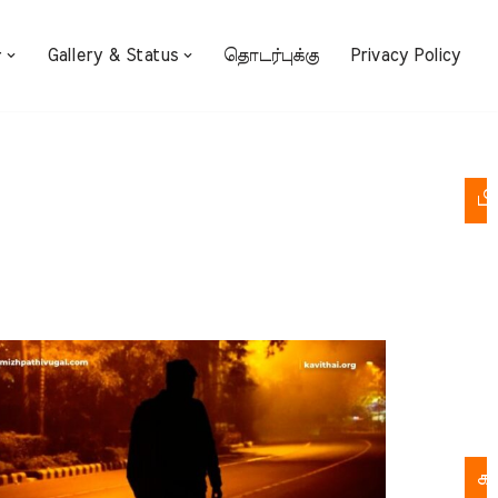
்
Gallery & Status
தொடர்புக்கு
Privacy Policy
பி
க
க
ச
பு
இல
க