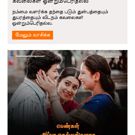
கவலைகள் ஒன்றும்பெரிதல்ல
நம்மை வளர்க்க தந்தை படும் துன்பத்தையும்
துயரத்தையும் விடநம் கவலைகள்
ஒன்றும்பெரிதல்ல.
மேலும் வாசிக்க