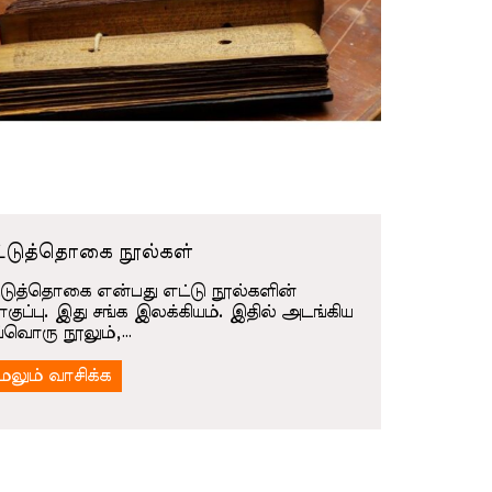
lo
st
ta
St
D
Ta
W
St
Ta
்டுத்தொகை நூல்கள்
Sh
்டுத்தொகை என்பது எட்டு நூல்களின்
Ch
ுப்பு. இது சங்க இலக்கியம். இதில் அடங்கிய
S
்வொரு நூலும்,…
St
ேலும் வாசிக்க
Ta
Lo
Fa
St