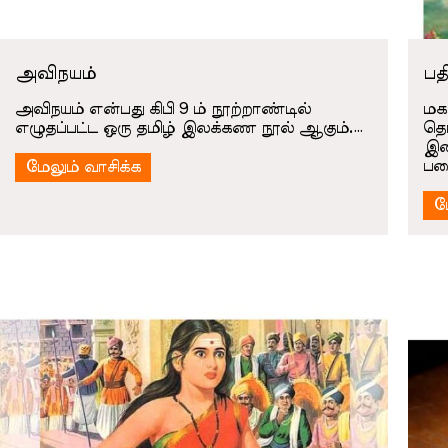
அவிநயம்
பத
அவிநயம் என்பது கிபி 9 ம் நூற்றாண்டில்
மக
எழுதப்பட்ட ஒரு தமிழ் இலக்கண நூல் ஆகும்.…
தொ
இவ
படை
மேலும் வாசிக்க
ம