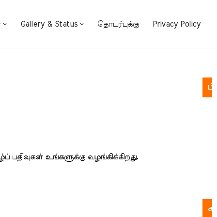
்
Gallery & Status
தொடர்புக்கு
Privacy Policy
பி
க
க
ச
் பதிவுகள் உங்களுக்கு வழங்கிக்கிறது.
பு
இல
க