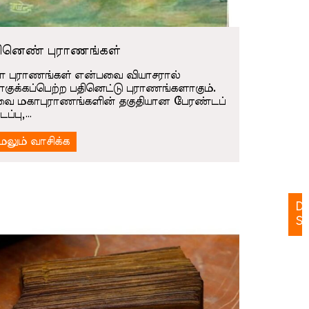
க
–
Ga
ினெண் புராணங்கள்
அ
ா புராணங்கள் என்பவை வியாசரால்
க
குக்கப்பெற்ற பதினெட்டு புராணங்களாகும்.
–
ை மகாபுராணங்களின் தகுதியான பேரண்டப்
Ga
ப்பு,…
க
ேலும் வாசிக்க
க
–
Ga
Da
St
W
St
ta