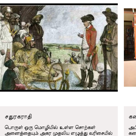
சதுரகராதி
கல
பொருள் ஒரு மொழியில் உள்ள சொற்கள்
அப
அனைத்தையும் அகர முதலிய எழுத்து வரிசையில்
கல