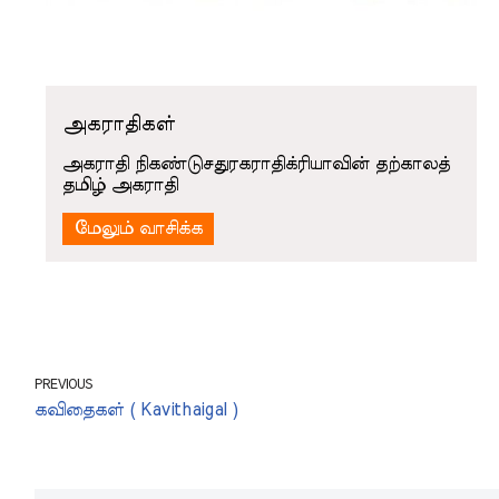
அகராதிகள்
அகராதி நிகண்டுசதுரகராதிக்ரியாவின் தற்காலத்
தமிழ் அகராதி
மேலும் வாசிக்க
PREVIOUS
கவிதைகள் ( Kavithaigal )