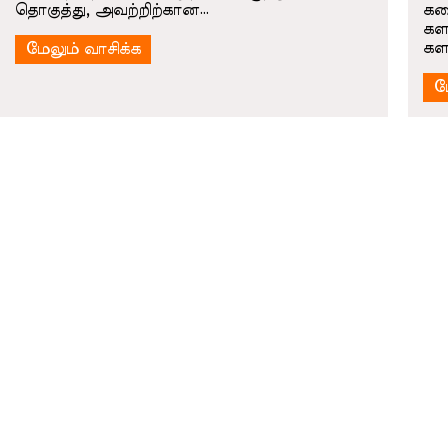
தொகுத்து, அவற்றிற்கான…
கல
களஞ
கள
மேலும் வாசிக்க
ம