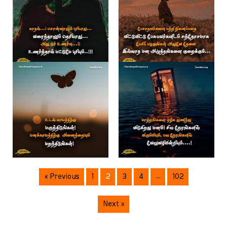
« Previous
1
2
3
4
…
102
Next »