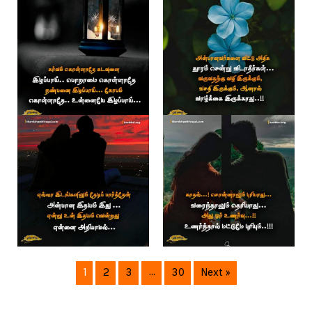
1
2
3
…
30
Next »