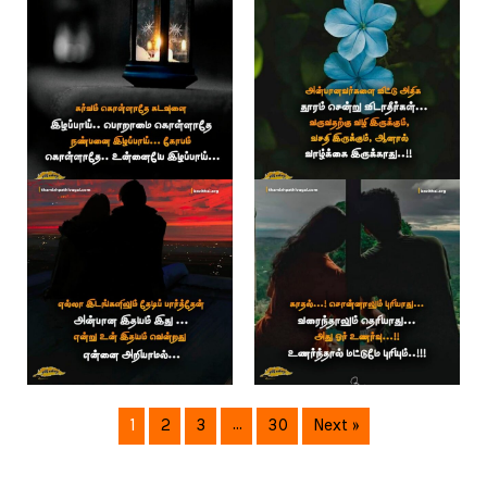
1
2
3
…
30
Next »