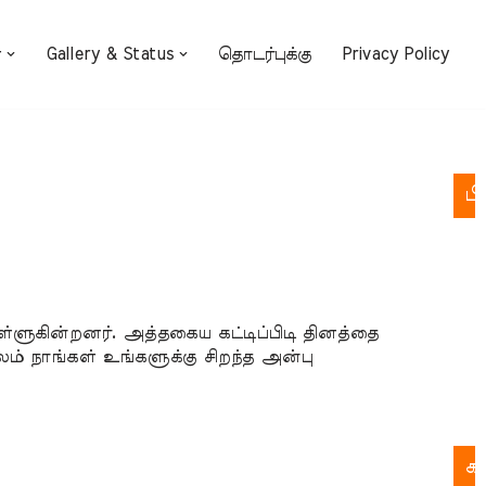
்
Gallery & Status
தொடர்புக்கு
Privacy Policy
பி
க
க
ள்ளுகின்றனர். அத்தகைய கட்டிப்பிடி தினத்தை
ச
் நாங்கள் உங்களுக்கு சிறந்த அன்பு
பு
இல
க