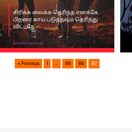
« Previous
1
…
85
86
87