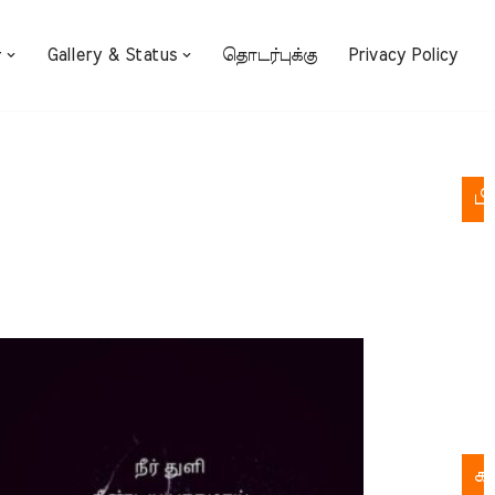
்
Gallery & Status
தொடர்புக்கு
Privacy Policy
பி
க
க
ச
பு
இல
க