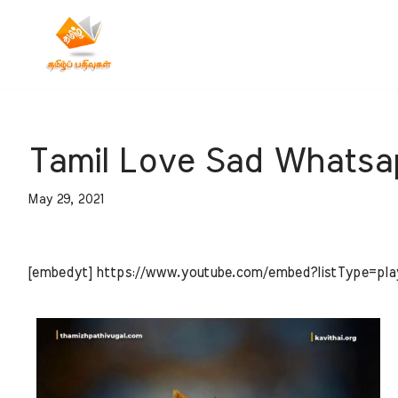
Skip
to
content
Tamil Love Sad Whatsa
May 29, 2021
[embedyt] https://www.youtube.com/embed?listType=pl