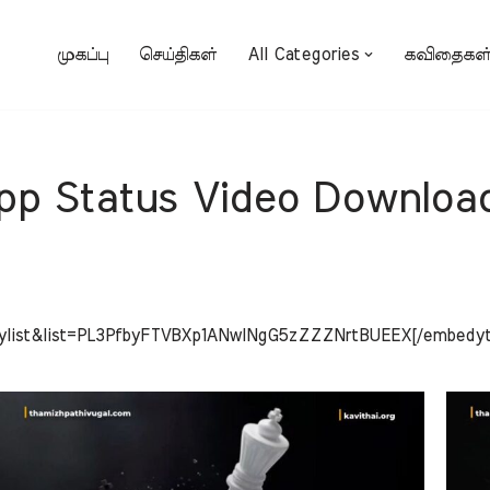
முகப்பு
செய்திகள்
All Categories
கவிதைகள
pp Status Video Downloa
aylist&list=PL3PfbyFTVBXp1ANwINgG5zZZZNrtBUEEX[/embedyt