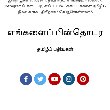
இன்றி இக்கால வரலாற்றுக்கு ஏற்ப Whatsapp, Facebook,
Instagram போஸ்ட், Dp, ஸ்டேட்டஸ் புகைப்படங்களை தமிழில்
இலவசமாக பதிவிறக்கம் செய்துகொள்ளலாம்
எங்களைப் பின்தொடர
தமிழ்ப் பதிவுகள்