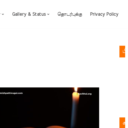
்
Gallery & Status
தொடர்புக்கு
Privacy Policy
பி
க
க
ச
பு
இல
க