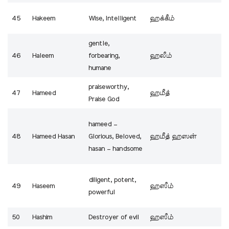
45
Hakeem
Wise, Intelligent
ஹக்கீம்
gentle,
46
Haleem
forbearing,
ஹலீம்
humane
praiseworthy,
47
Hameed
ஹமீத்
Praise God
hameed –
48
Hameed Hasan
Glorious, Beloved,
ஹமீத் ஹஸன்
hasan – handsome
diligent, potent,
49
Haseem
ஹஸீம்
powerful
50
Hashim
Destroyer of evil
ஹஸீம்