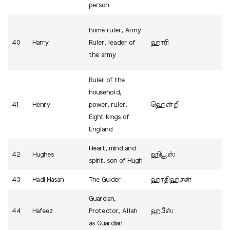
person
home ruler, Army
40
Harry
Ruler, leader of
ஹாரி
the army
Ruler of the
household,
41
Henry
power, ruler,
ஹென்றி
Eight kings of
England
Heart, mind and
42
Hughes
ஹியூஸ்
spirit, son of Hugh
43
Hadi Hasan
The Guider
ஹாதிஹசன்
Guardian,
44
Hafeez
Protector, Allah
ஹபீஸ்
as Guardian