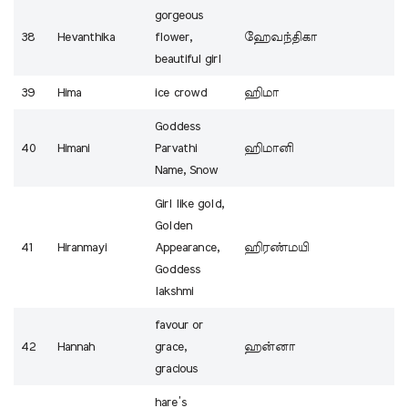
gorgeous
38
Hevanthika
flower,
ஹேவந்திகா
beautiful girl
39
Hima
ice crowd
ஹிமா
Goddess
40
Himani
Parvathi
ஹிமானி
Name, Snow
Girl like gold,
Golden
41
Hiranmayi
Appearance,
ஹிரண்மயி
Goddess
lakshmi
favour or
42
Hannah
grace,
ஹன்னா
gracious
hare’s