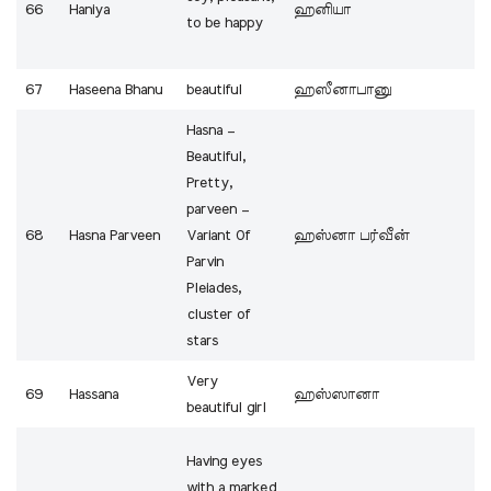
66
Haniya
ஹனியா
to be happy
67
Haseena Bhanu
beautiful
ஹஸீனாபானு
Hasna –
Beautiful,
Pretty,
parveen –
68
Hasna Parveen
Variant Of
ஹஸ்னா பர்வீன்
Parvin
Pleiades,
cluster of
stars
Very
69
Hassana
ஹஸ்ஸானா
beautiful girl
Having eyes
with a marked