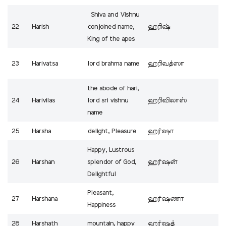
Shiva and Vishnu
22
Harish
conjoined name,
ஹரிஷ்
King of the apes
23
Harivatsa
lord brahma name
ஹரிவத்ஸா
the abode of hari,
24
Harivilas
lord sri vishnu
ஹரிவிலாஸ்
name
25
Harsha
delight, Pleasure
ஹர்ஷா
Happy, Lustrous
26
Harshan
splendor of God,
ஹர்ஷன்
Delightful
Pleasant,
27
Harshana
ஹர்ஷணா
Happiness
28
Harshath
mountain, happy
ஹர்ஷத்