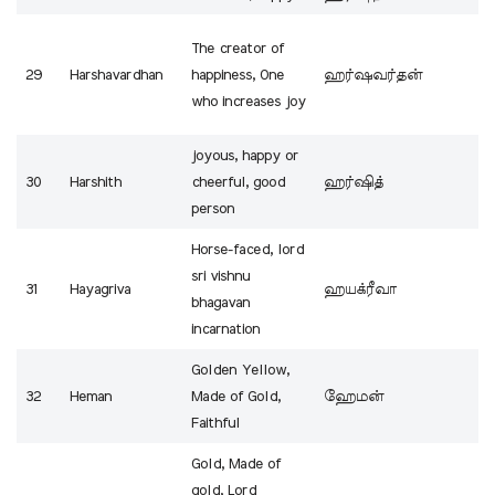
The creator of
29
Harshavardhan
happiness, One
ஹர்ஷவர்தன்
who increases joy
joyous, happy or
30
Harshith
cheerful, good
ஹர்ஷித்
person
Horse-faced, lord
sri vishnu
31
Hayagriva
ஹயக்ரீவா
bhagavan
incarnation
Golden Yellow,
32
Heman
Made of Gold,
ஹேமன்
Faithful
Gold, Made of
gold, Lord