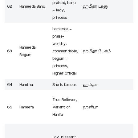
praised, banu
62
Hameeda Banu
ஹமீதா பானு
– lady,
princess
hameeda –
praise-
worthy,
Hameeda
63
commendable,
ஹமீதா பேகம்
Begum
begum –
princess,
Higher Official
64
Hamtha
She is famous
ஹம்தா
True Believer,
65
Haneefa
Variant of
ஹனீபா
Hanifa
Joy, pleasant,