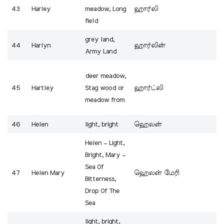
43
Harley
meadow, Long
ஹார்லி
field
grey land,
44
Harlyn
ஹார்லின்
Army Land
deer meadow,
45
Hartley
Stag wood or
ஹார்ட்லி
meadow from
46
Helen
light, bright
ஹெலன்
Helen – Light,
Bright, Mary –
Sea Of
47
Helen Mary
ஹெலன் மேரி
Bitterness,
Drop Of The
Sea
light, bright,