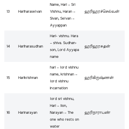
Name, Hari – Sri
13
Hariharaselvan
Vishnu, Haran –
ஹரிஹரச்செல்வன்
Sivan, Selvan –
Ayyappan
Hari- vishnu. Hara
– shiva. Sudhan-
14
Hariharasudhan
ஹரிஹரசுதன்
son, Lord Ayyapa
name
hari – lord vishnu
name, krishnan –
15
Harikrishnan
ஹரிகிருஷ்ணன்
lord vishnu
incarnation
lord sri vishnu,
Hari – lion,
16
Harinarayan
Narayan – The
ஹரிநாராயண்
one who rests on
water