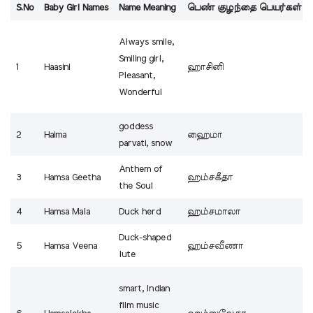
S.No
Baby Girl Names
Name Meaning
பெண் குழந்தை பெயர்கள்
Always smile,
Smiling girl,
1
Haasini
ஹாசினி
Pleasant,
Wonderful
goddess
2
Haima
ஹைமா
parvati, snow
Anthem of
3
Hamsa Geetha
ஹம்சகீதா
the Soul
4
Hamsa Mala
Duck herd
ஹம்சமாலா
Duck-shaped
5
Hamsa Veena
ஹம்சவீணா
lute
smart, Indian
film music