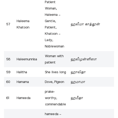
Patient
Woman,
Haleema –
Haleema
Gentle,
57
ஹலீமா காத்தூன்
Khatoon
Patient,
Khatoon –
Lady,
Noblewoman
Woman with
58
Haleemunnisa
ஹலீமுன்னிஸா
patient
59
Halitha
She lives long
ஹாலிதா
60
Hamama
Dove, Pigeon
ஹமாமா
praise-
61
Hameeda
worthy,
ஹமீதா
commendable
hameeda –