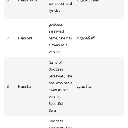
6
Hamsalekha
ஹம்ஸலேகா
composer and
lyricist
goddess
saraswati
7
Hamshini
name, She has
ஹம்ஷினி
a swan as a
vehicle
Name of
Goddess
Saraswati, The
one who has a
8
Hamsika
ஹம்சிகா
swan as her
vehicle,
Beautiful
Swan
Goddess
Saraswati, One