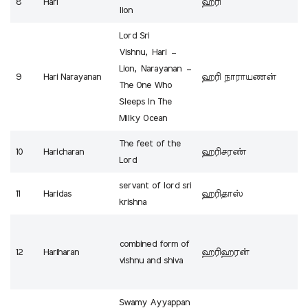
8
Hari
ஹரி
lion
Lord Sri
Vishnu, Hari –
Lion, Narayanan –
9
Hari Narayanan
ஹரி நாராயணன்
The One Who
Sleeps In The
Milky Ocean
The feet of the
10
Haricharan
ஹரிசரண்
Lord
servant of lord sri
11
Haridas
ஹரிதாஸ்
krishna
combined form of
12
Hariharan
ஹரிஹரன்
vishnu and shiva
Swamy Ayyappan