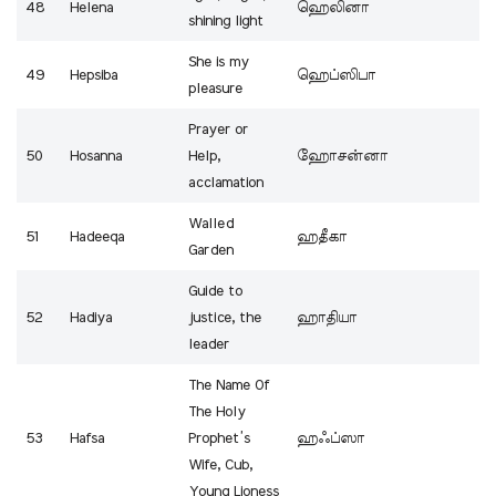
48
Helena
ஹெலினா
shining light
She is my
49
Hepsiba
ஹெப்ஸிபா
pleasure
Prayer or
50
Hosanna
Help,
ஹோசன்னா
acclamation
Walled
51
Hadeeqa
ஹதீகா
Garden
Guide to
52
Hadiya
justice, the
ஹாதியா
leader
The Name Of
The Holy
53
Hafsa
Prophet’s
ஹஃப்ஸா
Wife, Cub,
Young Lioness