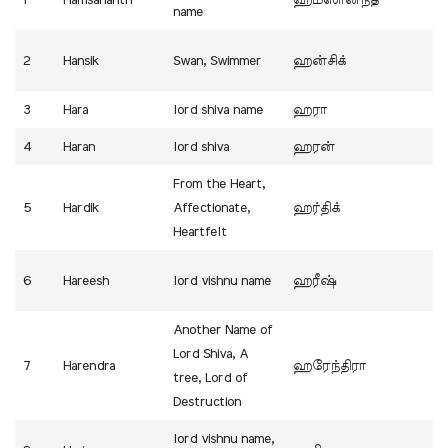
name
2
Hansik
Swan, Swimmer
ஹன்சிக்
3
Hara
lord shiva name
ஹரா
4
Haran
lord shiva
ஹரன்
From the Heart,
5
Hardik
Affectionate,
ஹர்திக்
Heartfelt
6
Hareesh
lord vishnu name
ஹரீஷ்
Another Name of
Lord Shiva, A
7
Harendra
ஹரேந்திரா
tree, Lord of
Destruction
lord vishnu name,