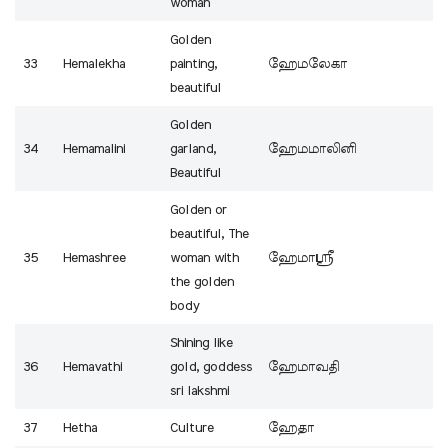
woman
Golden
33
Hemalekha
painting,
ஹேமலேகா
beautiful
Golden
34
Hemamalini
garland,
ஹேமமாலினி
Beautiful
Golden or
beautiful, The
35
Hemashree
woman with
ஹேமாஸ்ரீ
the golden
body
Shining like
36
Hemavathi
gold, goddess
ஹேமாவதி
sri lakshmi
37
Hetha
Culture
ஹேதா