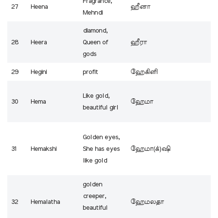
Fragrance,
27
Heena
ஹீனா
Mehndi
diamond,
28
Heera
Queen of
ஹீரா
gods
29
Hegini
profit
ஹேகினி
Like gold,
30
Hema
ஹேமா
beautiful girl
Golden eyes,
31
Hemakshi
She has eyes
ஹேமா(க்)ஷி
like gold
golden
creeper,
32
Hemalatha
ஹேமலதா
beautiful