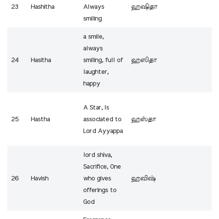
23
Hashitha
Always
ஹஷிதா
smiling
a smile,
always
24
Hasitha
smiling, full of
ஹஸிதா
laughter,
happy
A Star, Is
25
Hastha
associated to
ஹஸ்தா
Lord Ayyappa
lord shiva,
Sacrifice, One
26
Havish
who gives
ஹவிஷ்
offerings to
God