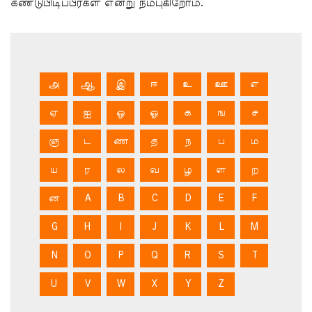
கண்டுபிடிப்பீர்கள் என்று நம்புகிறோம்.
அ
ஆ
இ
ஈ
உ
ஊ
எ
ஏ
ஐ
ஒ
ஓ
க
ங
ச
ஞ
ட
ண
த
ந
ப
ம
ய
ர
ல
வ
ழ
ள
ற
ன
A
B
C
D
E
F
G
H
I
J
K
L
M
N
O
P
Q
R
S
T
U
V
W
X
Y
Z