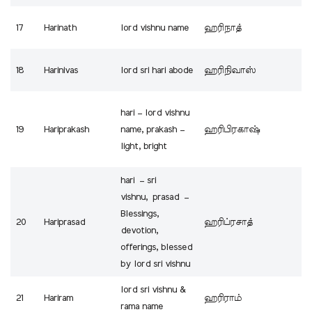
17
Harinath
lord vishnu name
ஹரிநாத்
18
Harinivas
lord sri hari abode
ஹரிநிவாஸ்
hari – lord vishnu
19
Hariprakash
name, prakash –
ஹரிபிரகாஷ்
light, bright
hari – sri
vishnu, prasad –
Blessings,
20
Hariprasad
ஹரிப்ரசாத்
devotion,
offerings, blessed
by lord sri vishnu
lord sri vishnu &
21
Hariram
ஹரிராம்
rama name