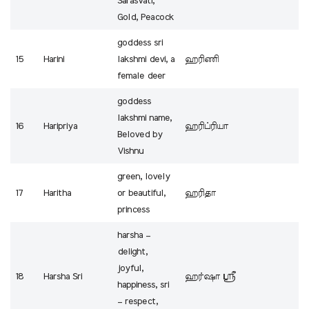
Sarasvati,
Gold, Peacock
goddess sri
15
Harini
lakshmi devi, a
ஹரிணி
female deer
goddess
lakshmi name,
16
Haripriya
ஹரிப்ரியா
Beloved by
Vishnu
green, lovely
17
Haritha
or beautiful,
ஹரிதா
princess
harsha –
delight,
joyful,
18
Harsha Sri
ஹர்ஷா ஸ்ரீ
happiness, sri
– respect,