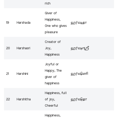
rich
Giver of
Happiness,
19
Harshada
ஹர்ஷதா
One who gives
pleasure
Creator of
20
Harshasri
Joy,
ஹர்ஷாஸ்ரீ
Happiness
Joyful or
Happy, The
21
Harshini
ஹர்ஷிணி
giver of
happiness
Happiness, full
22
Harshitha
of joy,
ஹர்ஷிதா
Cheerful
Happiness,