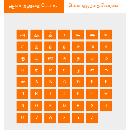
ஆண் குழந்தை பெயர்கள்
பெண் குழந்தை பெயர்கள்
அ
ஆ
இ
ஈ
உ
ஊ
எ
ஏ
ஐ
ஒ
ஓ
க
ங
ச
ஞ
ட
ண
த
ந
ப
ம
ய
ர
ல
வ
ழ
ள
ற
ன
A
B
C
D
E
F
G
H
I
J
K
L
M
N
O
P
Q
R
S
T
U
V
W
X
Y
Z