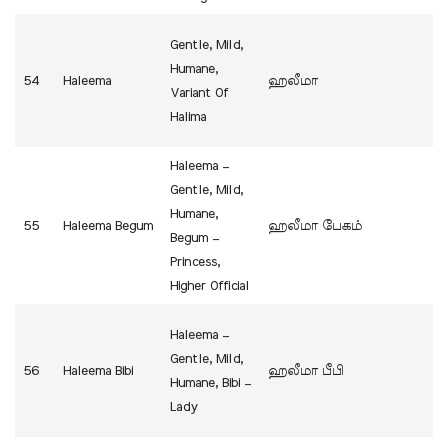
Gentle, Mild,
Humane,
54
Haleema
ஹலீமா
Variant Of
Halima
Haleema –
Gentle, Mild,
Humane,
55
Haleema Begum
ஹலீமா பேகம்
Begum –
Princess,
Higher Official
Haleema –
Gentle, Mild,
56
Haleema Bibi
ஹலீமா பீபி
Humane, Bibi –
Lady