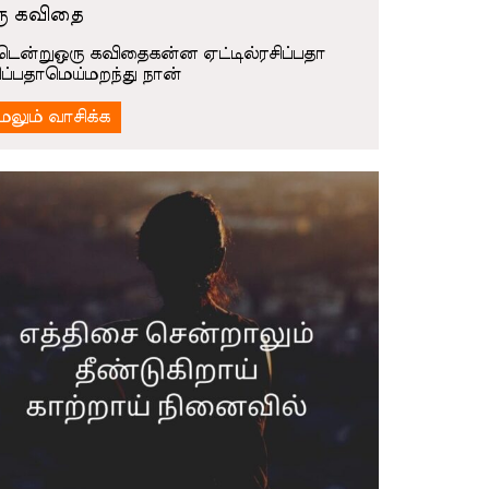
ு கவிதை
்டென்றுஒரு கவிதைகன்ன ஏட்டில்ரசிப்பதா
ிப்பதாமெய்மறந்து நான்
ேலும் வாசிக்க