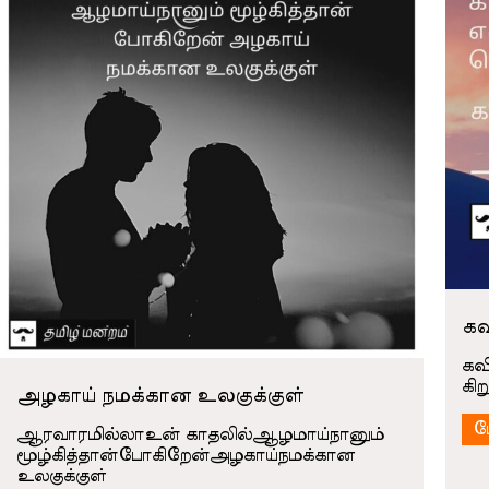
கவ
கவ
கிற
அழகாய் நமக்கான உலகுக்குள்
ம
ஆரவாரமில்லாஉன் காதலில்ஆழமாய்நானும்
மூழ்கித்தான்போகிறேன்அழகாய்நமக்கான
உலகுக்குள்