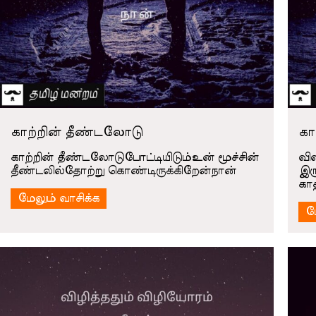
காற்றின் தீண்டலோடு
கா
காற்றின் தீண்டலோடுபோட்டியிடும்உன் மூச்சின்
வி
தீண்டலில்தோற்று கொண்டிருக்கிறேன்நான்
இர
கா
மேலும் வாசிக்க
ம