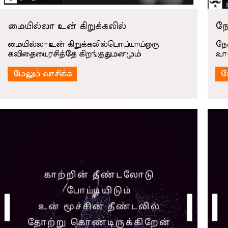
மையில்லா உன் கிறுக்கலில்
நே
மையில்லாஉன் கிறுக்கலில்பொய்யாய்ஒரு
நேச
கவிதையைரசித்தே கிறங்குதுமனமும்
வா
மேலும் வாசிக்க
ம