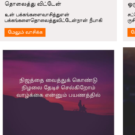
தொலைத்து விட்டேன்
ஒர
உன் பக்கங்களைவாசித்துஎன்
சட
பக்கங்களைதொலைத்துவிட்டேன்நான் நீயாகி
ருச
மேலும் வாசிக்க
ம