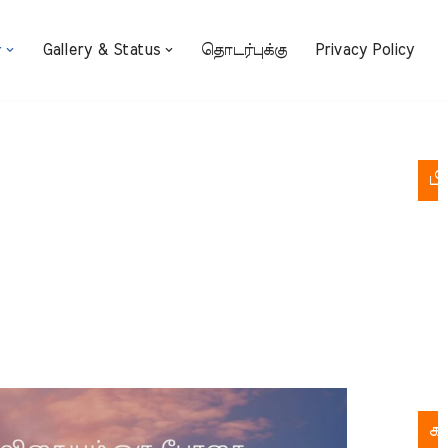
்
Gallery & Status
தொடர்புக்கு
Privacy Policy
பி
க
க
ச
பு
இல
க