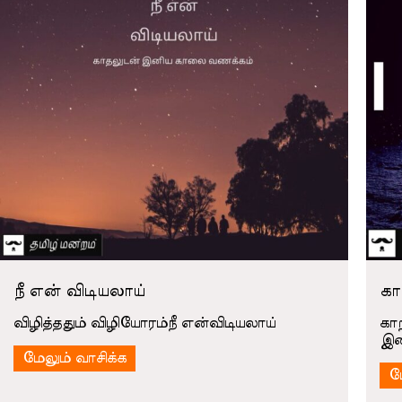
நீ என் விடியலாய்
கா
விழித்ததும் விழியோரம்நீ என்விடியலாய்
கா
இச
மேலும் வாசிக்க
ம