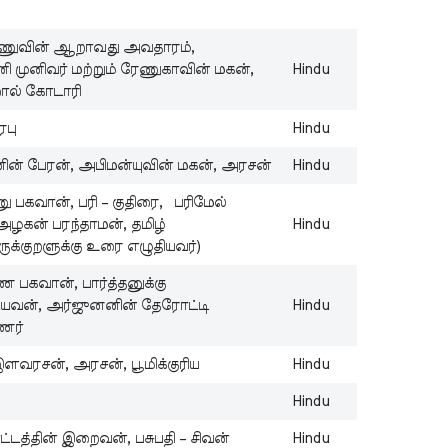
Lo
W
St
்ணுவின் ஆறாவது அவதாரம்,
Ta
ி முனிவர் மற்றும் ரேணுகாவின் மகன்,
Hindu
றால் கோடாரி
Sh
Ch
ரபு
Hindu
Fr
ன் பேரன், அபிமன்யுவின் மகன், அரசன்
Hindu
St
Ta
ணு பகவான், பரி – குதிரை, பரிமேல்
Lo
அழகன் பரந்தாமன், தமிழ்
Hindu
Fe
ருக்குறளுக்கு உரை எழுதியவர்)
St
்ண பகவான், பார்த்தனுக்கு
Ta
யவன், அர்ஜுனனின் தேரோட்டி
Hindu
Va
்ணர்
C
St
இளவரசன், அரசன், பூமிக்குரிய
Hindu
Si
Hindu
Pa
டத்தின் இறைவன், பசுபதி – சிவன்
Hindu
St