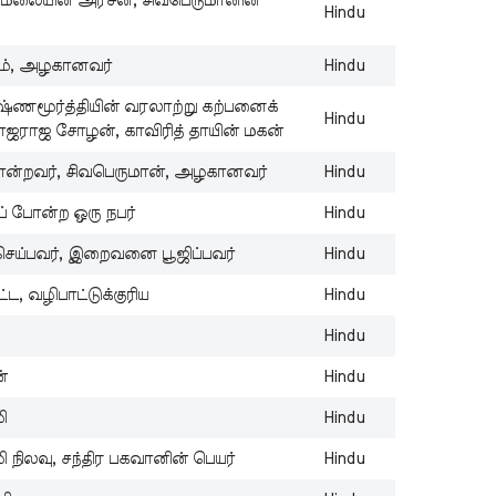
மலையின் அரசன், சிவபெருமானின்
Hindu
Y
Ta
ீடம், அழகானவர்
Hindu
B
N
ுஷ்ணமூர்த்தியின் வரலாற்று கற்பனைக்
Hindu
St
ஜராஜ சோழன், காவிரித் தாயின் மகன்
Wi
ோன்றவர், சிவபெருமான், அழகானவர்
Hindu
X
B
ப் போன்ற ஒரு நபர்
Hindu
N
செய்பவர், இறைவனை பூஜிப்பவர்
Hindu
Wi
Al
ட்ட, வழிபாட்டுக்குரிய
Hindu
W
Hindu
B
N
்
Hindu
Wi
Al
ி
Hindu
V
நிலவு, சந்திர பகவானின் பெயர்
Hindu
B