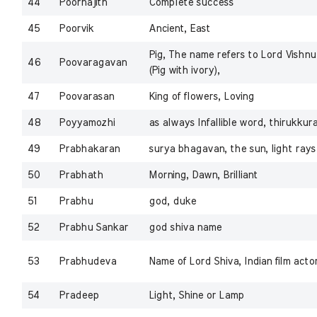
44
Poornajith
Complete success
45
Poorvik
Ancient, East
Pig, The name refers to Lord Vishn
46
Poovaragavan
(Pig with ivory),
47
Poovarasan
King of flowers, Loving
48
Poyyamozhi
as always Infallible word, thirukkura
49
Prabhakaran
surya bhagavan, the sun, light rays
50
Prabhath
Morning, Dawn, Brilliant
51
Prabhu
god, duke
52
Prabhu Sankar
god shiva name
53
Prabhudeva
Name of Lord Shiva, Indian film acto
54
Pradeep
Light, Shine or Lamp