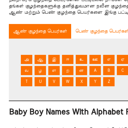
தங்கள் குழந்தைகளுக்கு தனித்துவமான நவீன குழந்த
ஆண் மற்றும் பெண் குழந்தை பெயர்களை இங்கு பட்டியல
ஆண் குழந்தை பெயர்கள்
பெண் குழந்தை பெயர்கள
அ
ஆ
இ
ஈ
உ
ஊ
எ
ஏ
வ
ழ
ள
ற
ன
A
B
C
T
U
V
W
X
Y
Z
Baby Boy Names With Alphabet 