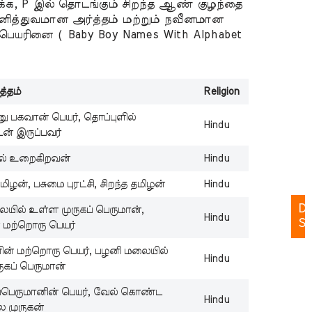
க்க, P இல் தொடங்கும் சிறந்த ஆண் குழந்தை
க
னித்துவமான அர்த்தம் மற்றும் நவீனமான
–
பெயரினை ( Baby Boy Names With Alphabet
Ga
அ
க
த்தம்
Religion
–
Ga
ணு பகவான் பெயர், தொப்புளில்
Hindu
க
ன் இருப்பவர்
க
ல் உறைகிறவன்
Hindu
–
Ga
மிழன், பசுமை புரட்சி, சிறந்த தமிழன்
Hindu
Da
யில் உள்ள முருகப் பெருமான்,
Hindu
St
் மற்றொரு பெயர்
னின் மற்றொரு பெயர், பழனி மலையில்
Hindu
ுகப் பெருமான்
W
கப்பெருமானின் பெயர், வேல் கொண்ட
St
Hindu
 முருகன்
ta