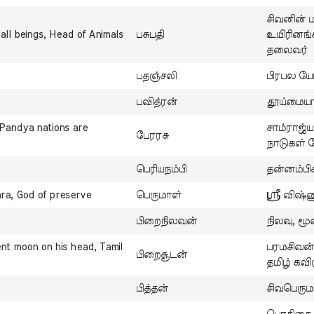
சிவனின் 
all beings, Head of Animals
பசுபதி
உயிரினங்
தலைவர்
பதஞ்சலி
பிரபல யோ
பவித்ரன்
தூய்மைய
 Pandya nations are
சாம்ராஜ்
பேரரசு
நாடுகள் ப
பெரியநம்பி
தன்னம்பி
ara, God of preserve
பெருமாள்
ஸ்ரீ விஷ்
பிறைநிலவன்
நிலவு, மூ
nt moon on his head, Tamil
பரமசிவன்
பிறைசூடன்
தமிழ் கவி
பித்தன்
சிவபெரும