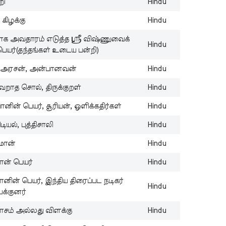
N
றி
Hindu
st
கிழக்கு
Hindu
wi
U
ராக அவதாரம் எடுத்த ஸ்ரீ விஷ்ணுவைக்
Hindu
் பெயர்(தந்தங்கள் உடைய பன்றி)
T
B
ன் அரசன், அன்பானவன்
Hindu
N
St
வறாத சொல், திருக்குறள்
Hindu
Wi
ானின் பெயர், சூரியன், ஒளிக்கதிர்கள்
Hindu
T
Cu
ியல், புத்திசாலி
Hindu
B
ீமான்
Hindu
N
Be
ான் பெயர்
Hindu
Wi
S
னின் பெயர், இந்திய திரைப்பட நடிகர்
Hindu
யக்குனர்
In
B
ாசம் அல்லது விளக்கு
Hindu
N