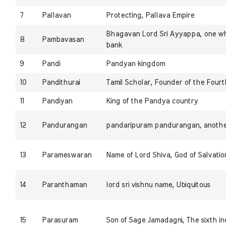
7
Pallavan
Protecting, Pallava Empire
Bhagavan Lord Sri Ayyappa, one who
8
Pambavasan
bank
9
Pandi
Pandyan kingdom
10
Pandithurai
Tamil Scholar, Founder of the Four
11
Pandiyan
King of the Pandya country
12
Pandurangan
pandaripuram pandurangan, another
13
Parameswaran
Name of Lord Shiva, God of Salvati
14
Paranthaman
lord sri vishnu name, Ubiquitous
15
Parasuram
Son of Sage Jamadagni, The sixth in