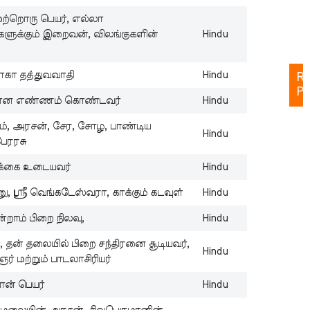
C
மற்றொரு பெயர், எல்லா
St
களுக்கும் இறைவன், விலங்குகளின்
Hindu
Ta
கா தத்துவவாதி
Hindu
Re
Po
ான எண்ணம் கொண்டவர்
Hindu
யம், அரசன், சேர, சோழ, பாண்டிய
Hindu
ேரரசு
Cu
B
க்கை உடையவர்
Hindu
N
Be
ணு, ஸ்ரீ வெங்கடேஸ்வரா, காக்கும் கடவுள்
Hindu
Wi
ன்றாம் பிறை நிலவு,
Hindu
Z
, தன் தலையில் பிறை சந்திரனை சூடியவர்,
In
Hindu
ஞர் மற்றும் பாடலாசிரியர்
B
N
ான் பெயர்
Hindu
St
Wi