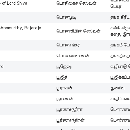
பொதிகை 
 of Lord Shiva
பொதிகைச் செல்வன்
பெயர்
பொன்முடி
தங்க கிர
rishnamurthy, Rajaraja
கல்கி கிர
பொன்னியின் செல்வன்
கதை, இரா
பொன்சங்கர்
தங்கம் ப
பொன்வண்ணன்
தங்கத்தை
rd
பூஜேஷ்
வழிபாடு 
பூஜித்
பூஜிக்கப்ப
பூராகன்
துணிவு
பூரணன்
சாதிப்பவன
பூர்ணசந்திரா
பௌர்ணம
பூர்ணசந்திரன்
பௌர்ணமி 