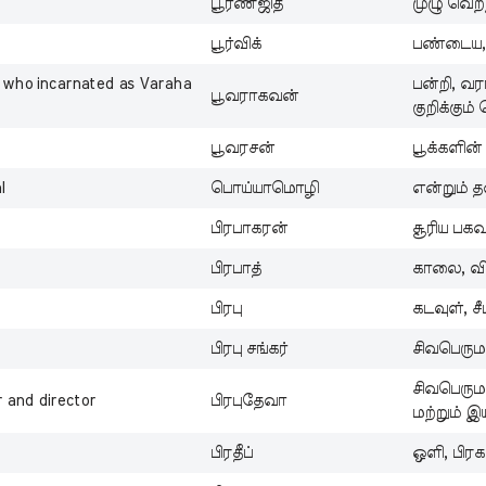
பூர்ணஜித்
முழு வெற்
பூர்விக்
பண்டைய, 
u who incarnated as Varaha
பன்றி, வ
பூவராகவன்
குறிக்கும
பூவரசன்
பூக்களி
l
பொய்யாமொழி
என்றும் த
பிரபாகரன்
சூரிய பகவ
பிரபாத்
காலை, விட
பிரபு
கடவுள், ச
பிரபு சங்கர்
சிவபெரும
சிவபெருமா
r and director
பிரபுதேவா
மற்றும் இ
பிரதீப்
ஒளி, பிரக