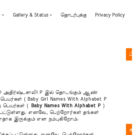
்
Gallery & Status
தொடர்புக்கு
Privacy Policy
பி
க
க
்கள் அதிர்ஷ்டசாலி! P இல் தொடங்கும் ஆண்
ச
ெயர்கள் ( Baby Girl Names With Alphabet P
ை பெயர்கள் (
Baby Names With Alphabet P
)
பு
ட்டுள்ளது. எனவே, பெற்றோர்கள் தங்கள்
இல
தாக இருக்கும் என நம்புகிறோம்.
க
ுக்கப்பட்டுள்ளது. எனவே, பெற்றோர்கள்