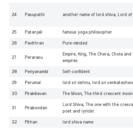
24
Pasupathi
another name of lord shiva, Lord of 
25
Patanjali
famous yoga philosopher
26
Pavithran
Pure-minded
Empire, King, The Chera, Chola and
27
Perarasu
empires
28
Periyanambi
Self-confident
29
Perumal
lord sri vishnu, lord sri venkateshw
30
Pirainilavan
The Moon, The third crescent moon
Lord Shiva, The one with the cresce
31
Piraisoodan
poet and lyricist
32
Pithan
lord shiva name