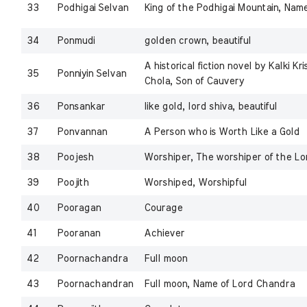
33
Podhigai Selvan
King of the Podhigai Mountain, Name
34
Ponmudi
golden crown, beautiful
A historical fiction novel by Kalki K
35
Ponniyin Selvan
Chola, Son of Cauvery
36
Ponsankar
like gold, lord shiva, beautiful
37
Ponvannan
A Person who is Worth Like a Gold
38
Poojesh
Worshiper, The worshiper of the Lo
39
Poojith
Worshiped, Worshipful
40
Pooragan
Courage
41
Pooranan
Achiever
42
Poornachandra
Full moon
43
Poornachandran
Full moon, Name of Lord Chandra