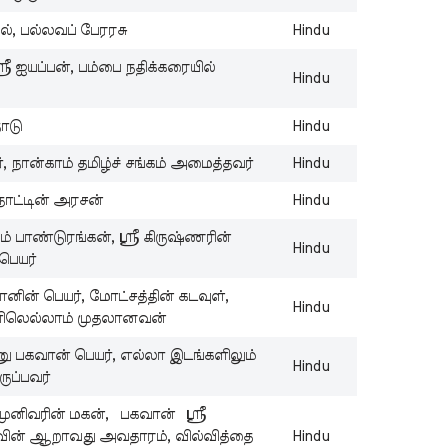
lo
ல், பல்லவப் பேரரசு
Hindu
st
ரீ ஐயப்பன், பம்பை நதிக்கரையில்
ta
Hindu
St
D
ாடு
Hindu
Ta
, நான்காம் தமிழ்ச் சங்கம் அமைத்தவர்
Hindu
W
நாட்டின் அரசன்
Hindu
St
Ta
ம் பாண்டுரங்கன், ஸ்ரீ கிருஷ்ணரின்
Sh
Hindu
பெயர்
Ch
னின் பெயர், மோட்சத்தின் கடவுள்,
S
Hindu
ளிலெல்லாம் முதலானவன்
St
Ta
ணு பகவான் பெயர், எல்லா இடங்களிலும்
Hindu
Lo
ருப்பவர்
Fa
முனிவரின் மகன், பகவான் ஸ்ரீ
St
ின் ஆறாவது அவதாரம், வில்வித்தை
Hindu