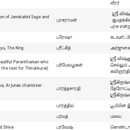
வீரர்
ஸ்ரீ விஷ
 Son of Jamatakini Sage and
பரசுராமன்
ஜமதக்கின
பரசு என்
பரேஷா
கடவுள், பி
yu, The King
பரீட்சித்
அர்ஜுனனி
ஸ்ரீ விஷ்
beautiful Paranthaman who
பரிமேலழகன்
செல்லும் 
 the text for Thirukkural)
கவிஞர்(தி
ஸ்ரீகிருஷ
ha, Arjunas charioteer
பார்த்தசாரதி
தேரோட்டி
ஸ்ரீகிருஷ
பார்த்திவ்
பூமியின் 
பர்வத்
மலை
d Shiva
பர்வேஷ்
கொண்டாட்