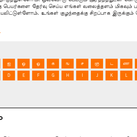
ை பெயர்களை தேர்வு செய்ய எங்கள் வலைத்தளம் மிகவும் 
ிட்டுள்ளோம். உங்கள் குழந்தைக்கு சிறப்பாக இருக்கும் 
்
ஐ
ஒ
ஓ
க
ங
ச
ஞ
ட
ண
D
E
F
G
H
I
J
K
L
P