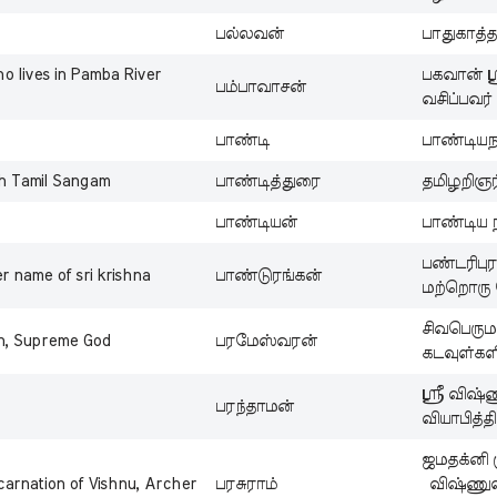
பல்லவன்
பாதுகாத்த
 lives in Pamba River
பகவான் ஸ்
பம்பாவாசன்
வசிப்பவர்
பாண்டி
பாண்டியந
th Tamil Sangam
பாண்டித்துரை
தமிழறிஞர்
பாண்டியன்
பாண்டிய 
பண்டரிபுர
 name of sri krishna
பாண்டுரங்கன்
மற்றொரு 
சிவபெருமா
on, Supreme God
பரமேஸ்வரன்
கடவுள்க
ஸ்ரீ விஷ்
பரந்தாமன்
வியாபித்தி
ஜமதக்னி 
carnation of Vishnu, Archer
பரசுராம்
விஷ்ணுவ