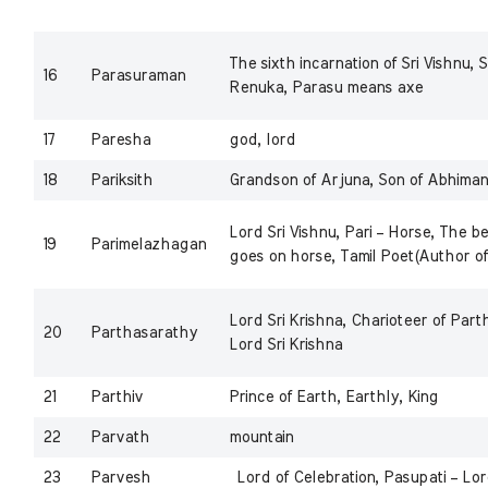
The sixth incarnation of Sri Vishnu,
16
Parasuraman
Renuka, Parasu means axe
17
Paresha
god, lord
18
Pariksith
Grandson of Arjuna, Son of Abhiman
Lord Sri Vishnu, Pari – Horse, The 
19
Parimelazhagan
goes on horse, Tamil Poet(Author of
Lord Sri Krishna, Charioteer of Part
20
Parthasarathy
Lord Sri Krishna
21
Parthiv
Prince of Earth, Earthly, King
22
Parvath
mountain
23
Parvesh
Lord of Celebration, Pasupati – Lor