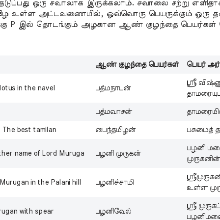
ெடுப்பது ஒரு சவாலாக இருக்கலாம். சவாலை சற்று எளிதா
கீழே உள்ள அட்டவணையில், ஒவ்வொரு பெயருக்கும் ஒரு த
்கு P இல் தொடங்கும் அழகான ஆண் குழந்தை பெயர்கள் 
ஆண்
குழந்தை பெயர்கள்
பெயர் அர்
ஸ்ரீ விஷ்
otus in the navel
பத்மநாபன்
தாமரையுட
பத்மவாசன்
தாமரையி
 The best tamilan
பைந்தமிழன்
பசுமைத் த
பழனி மலை
nother name of Lord Muruga
பழனி முருகன்
முருகனின
ஸ்ரீமுருக
urugan in the Palani hill
பழனிச்சாமி
உள்ள முர
ஸ்ரீ முரு
rugan with spear
பழனிவேல்
பழனிமலை