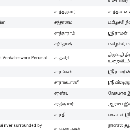
உடையவர்
சாந்தகுமார்
சாந்தமான
ian
சந்தானம்
மகிழ்ச்சி 
சாந்தாராம்
ஸ்ரீ ராமன
சந்தோஷ்
மகிழ்ச்சி,
திருப்பதி 
Sri Venkateswara Perumal
சப்தகிரி
உறைவிடம்
சாரங்கன்
ஸ்ரீ ராமரின
சாரங்கபாணி
ஸ்ரீ விஷ்ண
சரண்யு
வேகமாக இயங
சரத்குமார்
ஆரம்ப இலைய
சாரதி
பகவான் ஸ்ர
i river surrounded by
நாணல் சூழ
சரவணபவன்