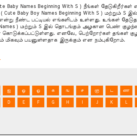
by Names Beginning With S ) நீங்கள் தேடுகிறீர்கள் எ
ute Baby Boy Names Beginning With S ) மற்றும் S 
S ) என்று நீண்ட பட்டியல் எங்களிடம் உள்ளது. உங்கள் தே
mes ) மற்றும் S இல் தொடங்கும் அழகான பெண் குழந்தை
கொடுக்கப்பட்டுள்ளது. எனவே, பெற்றோர்கள் தங்கள் க
் மிகவும் பயனுள்ளதாக இருக்கும் என நம்புகிறோம்.
்
ஐ
ஒ
ஓ
க
ங
ச
ஞ
ட
ண
D
E
F
G
H
I
J
K
L