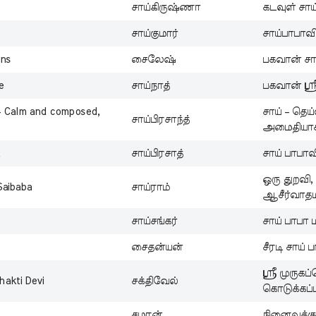
சாய்கிருஷ்ணா
கடவுள் சாய
சாய்குமார்
சாய்பாபா
ins
சைலேஷ்
பகவான் சா
e
சாய்நாத்
பகவான் ஸ்ர
 – Calm and composed,
சாய் – தெய
சாய்பிரசாந்த்
அமைதியா
t
சாய்பிரசாத்
சாய் பாபாவ
ஒரு துறவி,
Saibaba
சாய்ராம்
ஆசீர்வாத
சாய்சங்கர்
சாய் பாபா 
சைதன்யன்
சீரடி சாய் ப
ஸ்ரீ முருகப
akti Devi
சக்திவேல்
கொடுக்கப்
சமரன்
நினைவுக்கு