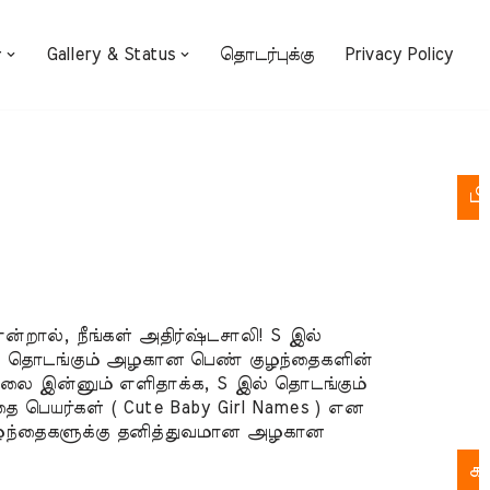
்
Gallery & Status
தொடர்புக்கு
Privacy Policy
பி
க
க
ன்றால், நீங்கள் அதிர்ஷ்டசாலி! S இல்
ச
இல் தொடங்கும் அழகான பெண் குழந்தைகளின்
டுதலை இன்னும் எளிதாக்க, S இல் தொடங்கும்
பு
 பெயர்கள் ( Cute Baby Girl Names ) என
இல
ுழந்தைகளுக்கு தனித்துவமான அழகான
க