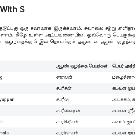
With S
தெடுப்பது ஒரு சவாலாக இருக்கலாம். சவாலை சற்று எள
்ளோம். கீழே உள்ள அட்டவணையில், ஒவ்வொரு பெயருக்கும்
 குழந்தைக்கு S இல் தொடங்கும் அழகான ஆண் குழந்தை 
ஆண்
குழந்தை பெயர்கள்
பெயர் அர்த
ng
சாரலன்
மழைச்சாரல்,
சபரீசன்
கடவுள் ஐயப
yyappan
சபரீஷ்
அடக்கம், 
சபரீஸ்வரன்
கடவுள் ஸ்ர
ll
சபரிகிரீசன்
சுவாமி ஐயப
mala
சபரிவாசன்
கடவுள் ஐயப