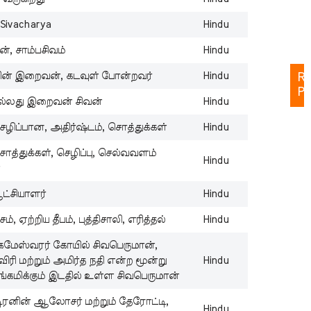
C
 Sivacharya
Hindu
St
Ta
், சாம்பசிவம்
Hindu
தின் இறைவன், கடவுள் போன்றவர்
Hindu
Re
Po
ல்லது இறைவன் சிவன்
Hindu
ெழிப்பான, அதிர்ஷ்டம், சொத்துக்கள்
Hindu
Cu
ொத்துக்கள், செழிப்பு, செல்வவளம்
Hindu
B
்
N
Be
்சியாளர்
Hindu
Wi
ம், ஏற்றிய தீபம், புத்திசாலி, எரித்தல்
Hindu
Z
In
கமேஸ்வரர் கோயில் சிவபெருமான்,
B
ிரி மற்றும் அமிர்த நதி என்ற மூன்று
Hindu
N
ங்கமிக்கும் இடதில் உள்ள சிவபெருமான்
St
டிரனின் ஆலோசர் மற்றும் தேரோட்டி,
Wi
Hindu