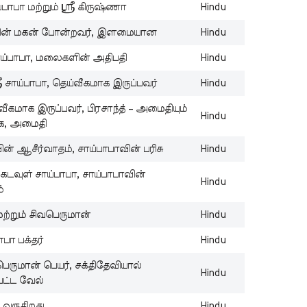
Lo
்பாபா மற்றும் ஸ்ரீ கிருஷ்ணா
Hindu
W
St
வின் மகன் போன்றவர், இளமையான
Hindu
Ta
ய்பாபா, மலைகளின் அதிபதி
Hindu
Sh
ீ சாய்பாபா, தெய்வீகமாக இருப்பவர்
Hindu
Ch
Fr
்வீகமாக இருப்பவர், பிரசாந்த் – அமைதியும்
St
Hindu
க, அமைதி
Ta
ின் ஆசீர்வாதம், சாய்பாபாவின் பரிசு
Hindu
Lo
Fe
 கடவுள் சாய்பாபா, சாய்பாபாவின்
St
Hindu
ம்
Ta
மற்றும் சிவபெருமான்
Hindu
Va
C
ாபா பக்தர்
Hindu
St
்பெருமான் பெயர், சக்திதேவியால்
Si
Hindu
பட்ட வேல்
Pa
St
 வருகிறது
Hindu