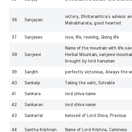
victory, Dhritarashtra’s advisor an
36
Sanjayan
Mahabharata, good hearted
37
Sanjeeev
love, life, reviving, Giving life
Name of the mountain with life-sav
38
Sanjeevi
Herbal Mountain, sanjeevi mountai
brought by lord hanuman
39
Sanjith
perfectly victorious, Always the w
40
Sankalp
Taking the oath, Solvable
41
Sankara
lord shiva name
42
Sankaran
lord shiva name
43
Sankarlal
beloved of Lord Shiva, Precious
44
Santha Krishnan
Name of Lord Krishna, Calmness