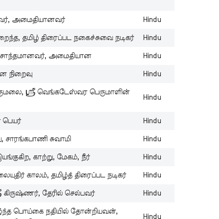
N
st
வர், அமைதியானவர்
Hindu
wi
U
நிறைந்த, தமிழ் திரைப்பட நகைச்சுவை நடிகர்
Hindu
T
், சாந்தமானவர், அமைதியான
Hindu
B
N
 மன நிறைவு
Hindu
St
திருமலை, ஸ்ரீ வெங்கடேஸ்வர பெருமாளின்
Wi
Hindu
T
In
் பெயர்
Hindu
B
ு, சாரங்கபாணி சுவாமி
Hindu
N
St
்குகிற, காற்று, மேகம், நீர்
Hindu
Wi
R
ுதிர் காலம், தமிழ்த் திரைப்பட நடிகர்
Hindu
Ta
ீ கிருஷ்ணர், தேரில் செல்பவர்
Hindu
B
N
்ந்த பொய்கை நதியில் தோன்றியவன்,
Hindu