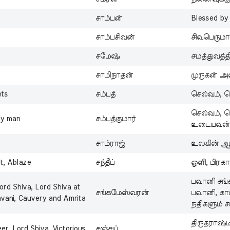
சாம்பன்
Blessed by
சாம்பசிவன்
சிவபெருமான
சமேஷ்
சமத்துவத்
சாமிநாதன்
முருகன் அ
ets
சம்பத்
செல்வம், ச
செல்வம், ச
hy man
சம்பத்குமார்
உடையவன
சாம்ராஜ்
உலகின் ஆட
nt, Ablaze
சந்தீப்
ஒளி, பிரகாச
பவானி சங்
d Shiva, Lord Shiva at
சங்கமேஸ்வரன்
பவானி, காவ
avani, Cauvery and Amrita
நதிகளும் ச
திருதராஷ்
er, Lord Shiva, Victorious
சஞ்சய்