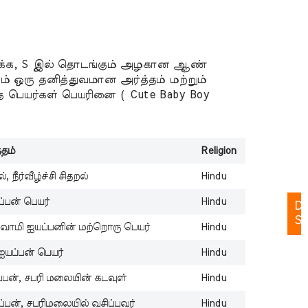
க
–
Ga
அ
ிதாக்க, S இல் தொடங்கும் அழகான ஆண்
க
 ஒரு தனித்துவமான அர்த்தம் மற்றும்
–
பெயர்கள் பெயரினை ( Cute Baby Boy
Ga
க
க
்தம்
Religion
–
Ga
 நீர்வீழ்ச்சி சிதறல்
Hindu
்பன் பெயர்
Hindu
Da
St
சுவாமி ஐயப்பனின் மற்றொரு பெயர்
Hindu
ீஐயப்பன் பெயர்
Hindu
W
்பன், சபரி மலையின் கடவுள்
Hindu
St
்பன், சபரிமலையில் வசிப்பவர்
Hindu
ta