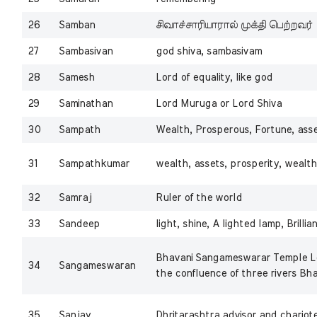
26
Samban
சிவாச்சாரியாரால் முக்தி பெற்றவர்
27
Sambasivan
god shiva, sambasivam
28
Samesh
Lord of equality, like god
29
Saminathan
Lord Muruga or Lord Shiva
30
Sampath
Wealth, Prosperous, Fortune, ass
31
Sampathkumar
wealth, assets, prosperity, wealt
32
Samraj
Ruler of the world
33
Sandeep
light, shine, A lighted lamp, Brillia
Bhavani Sangameswarar Temple Lor
34
Sangameswaran
the confluence of three rivers Bh
35
Sanjay
Dhritarashtra advisor and chariote