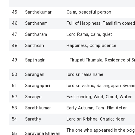
45
Santhakumar
Calm, peaceful person
46
Santhanam
Full of Happiness, Tamil film comed
47
Santharam
Lord Rama, calm, quiet
48
Santhosh
Happiness, Complacence
49
Sapthagiri
Tirupati Tirumala, Residence of 
50
Sarangan
lord sri rama name
51
Sarangapani
lord sri vishnu, Sarangapani Swami
52
Saranyu
Fast running, Wind, Cloud, Water
53
Sarathkumar
Early Autumn, Tamil Film Actor
54
Sarathy
Lord sri Krishna, Chariot rider
The one who appeared in the poiga
55
Saravana Bhavan