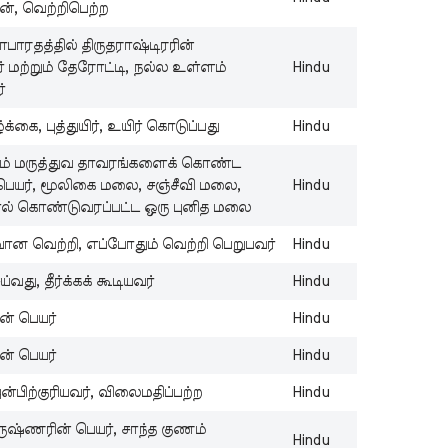
ான், வெற்றிபெற்ற
Y
ாபாரதத்தில் திருதராஷ்டிரரின்
Ta
ற்றும் தேரோட்டி, நல்ல உள்ளம்
Hindu
B
்
N
St
க்கை, புத்துயிர், உயிர் கொடுப்பது
Hindu
Wi
X
கும் மருத்துவ தாவரங்களைக் கொண்ட
ெயர், மூலிகை மலை, சஞ்சீவி மலை,
Hindu
B
் கொண்டுவரப்பட்ட ஒரு புனித மலை
N
Wi
ான வெற்றி, எப்போதும் வெற்றி பெறுபவர்
Hindu
Al
W
ய்வது, தீர்க்கக் கூடியவர்
Hindu
B
ன் பெயர்
Hindu
N
Wi
ன் பெயர்
Hindu
Al
்பிற்குரியவர், விலைமதிப்பற்ற
Hindu
V
B
ுஷ்ணரின் பெயர், சாந்த குணம்
Hindu