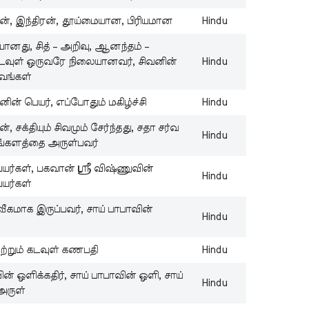
lo
ன், இந்திரன், தூய்மையான, பிரியமான
Hindu
st
யானது, சித் – அறிவு, ஆனந்தம் –
ta
 கடவுள் ஒருவரே நிலையானவர், சிவனின்
Hindu
St
வங்கள்
D
Ta
ின் பெயர், எப்போதும் மகிழ்ச்சி
Hindu
W
, சக்தியும் சிவமும் சேர்ந்தது, சதா சர்வ
Hindu
St
ங்களத்தை அருள்பவர்
Ta
யர்கள், பகவான் ஸ்ரீ விஷ்ணுவின்
Sh
Hindu
யர்கள்
Ch
S
வீகமாக இருப்பவர், சாய் பாபாவின்
Hindu
St
Ta
ற்றும் கடவுள் கணபதி
Hindu
Lo
Fa
ின் ஒளிக்கதிர், சாய் பாபாவின் ஒளி, சாய்
Hindu
St
அருள்