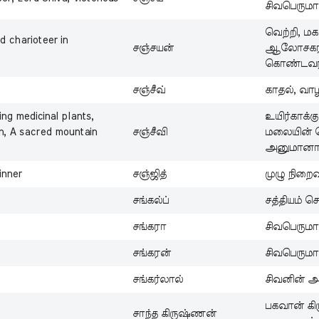
சிவபெரும
வெற்றி, மக
d charioteer in
சஞ்சயன்
ஆலோசகர் ம
கொண்டவர
சஞ்சீவ்
காதல், வாழ்
ing medicinal plants,
உயிர்காக்
n, A sacred mountain
சஞ்சீவி
மலையின் ப
அனுமானால
inner
சஞ்ஜித்
முழு நிறைவ
சங்கல்ப்
சத்தியம் செ
சங்கரா
சிவபெருமா
சங்கரன்
சிவபெருமா
சங்கர்லால்
சிவனின் அன
பகவான் கிர
சாந்த கிருஷ்ணன்