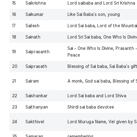
15
Saikrishna
Lord saibaba and Lord Sri Krishna
16
Saikumar
Like Sai Baba’s son, young
17
Sailesh
Lord Sai baba, Lord of the Mounta
18
Sainath
Lord Sri Sai baba, One Who Is Divin
Sai – One Who Is Divine, Prasanth
19
Saiprasanth
Peace
20
Saiprasath
Blessing of Sai baba, Sai Baba’s gif
21
Sairam
A monk, God sai baba, Blessing of 
22
Saishankar
Lord Sai baba and Lord Shiva
23
Saithanyan
Shirdi sai baba devotee
24
Sakthivel
Lord Muruga Name, Vel given by Sh
25
Samaran
remembering