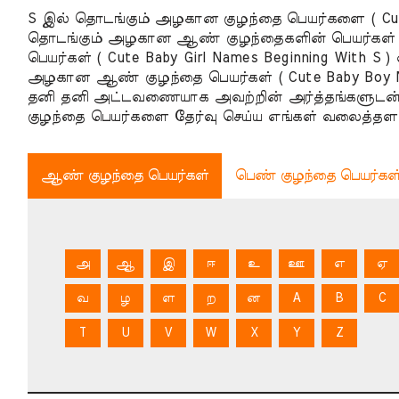
S இல் தொடங்கும் அழகான குழந்தை பெயர்களை ( Cute Ba
தொடங்கும் அழகான ஆண் குழந்தைகளின் பெயர்கள் ( C
பெயர்கள் ( Cute Baby Girl Names Beginning With 
அழகான ஆண் குழந்தை பெயர்கள் ( Cute Baby Boy Na
தனி தனி அட்டவணையாக அவற்றின் அர்த்தங்களுடன் 
குழந்தை பெயர்களை தேர்வு செய்ய எங்கள் வலைத்தளம
ஆண் குழந்தை பெயர்கள்
பெண் குழந்தை பெயர்கள
அ
ஆ
இ
ஈ
உ
ஊ
எ
ஏ
வ
ழ
ள
ற
ன
A
B
C
T
U
V
W
X
Y
Z