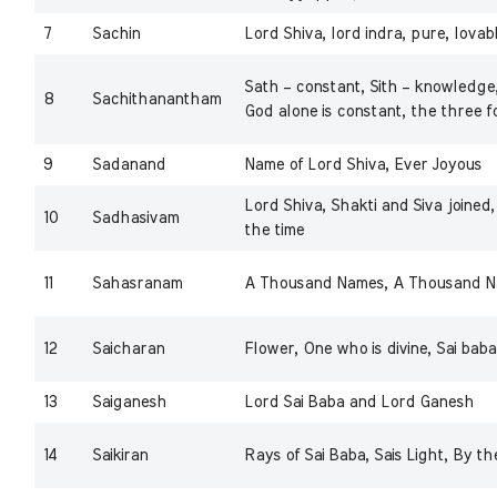
7
Sachin
Lord Shiva, lord indra, pure, lovab
Sath – constant, Sith – knowledg
8
Sachithanantham
God alone is constant, the three f
9
Sadanand
Name of Lord Shiva, Ever Joyous
Lord Shiva, Shakti and Siva joined,
10
Sadhasivam
the time
11
Sahasranam
A Thousand Names, A Thousand Na
12
Saicharan
Flower, One who is divine, Sai baba
13
Saiganesh
Lord Sai Baba and Lord Ganesh
14
Saikiran
Rays of Sai Baba, Sais Light, By th