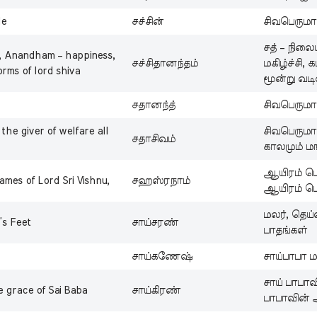
le
சச்சின்
சிவபெருமா
சத் – நிலை
e, Anandham – happiness,
சச்சிதானந்தம்
மகிழ்ச்சி,
orms of lord shiva
மூன்று வடி
சதானந்த்
சிவபெருமான
 the giver of welfare all
சிவபெருமான்
சதாசிவம்
காலமும் ம
ஆயிரம் பெ
mes of Lord Sri Vishnu,
சஹஸ்ரநாம்
ஆயிரம் பெ
மலர், தெய்
’s Feet
சாய்சரண்
பாதங்கள்
சாய்கணேஷ்
சாய்பாபா ம
சாய் பாபாவ
e grace of Sai Baba
சாய்கிரண்
பாபாவின் 