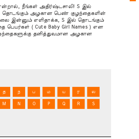
ன்றால், நீங்கள் அதிர்ஷ்டசாலி! S இல்
இல் தொடங்கும் அழகான பெண் குழந்தைகளின்
நட
டுதலை இன்னும் எளிதாக்க, S இல் தொடங்கும்
க
 பெயர்கள் ( Cute Baby Girl Names ) என
ுழந்தைகளுக்கு தனித்துவமான அழகான
அ
க
க
க
தத
க
–
Ga
த
ந
ப
ம
ய
ர
ல
க
M
N
O
P
Q
R
S
வ
க
–
Ga
வ