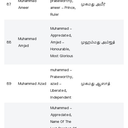
Muhammad
praiseworthy,
87
முகமது அமீர்
Ameer
ameer – Prince,
Ruler
Muhammad –
Appreciated,
Muhammad
88
Amjad –
முஹம்மது அம்ஜத்
Amjad
Honourable,
Most Glorious
muhammad –
Praiseworthy,
89
Muhammad Azad
azad –
முகமது ஆஸாத்
Liberated,
Independent
Muhammad –
Appreciated,
Name Of The