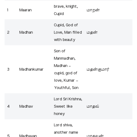
brave, knight,
1
Maaran
மாறன்
Cupid
Cupid, God of
2
Madhan
Love, Man filled
மதன்
with beauty
Son of
Manmadhan,
Madhan –
3
Madhankumar
மதன்குமார்
cupid, god of
love, Kumar –
Youthful, Son
Lord Sri Krishna,
4
Madhav
Sweet like
மாதவ்
honey
Lord shiva,
another name
5
Madhavan
மாதவன்