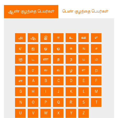
ஆண் குழந்தை பெயர்கள்
பெண் குழந்தை பெயர்கள்
அ
ஆ
இ
ஈ
உ
ஊ
எ
ஏ
ஐ
ஒ
ஓ
க
ங
ச
ஞ
ட
ண
த
ந
ப
ம
ய
ர
ல
வ
ழ
ள
ற
ன
A
B
C
D
E
F
G
H
I
J
K
L
M
N
O
P
Q
R
S
T
U
V
W
X
Y
Z