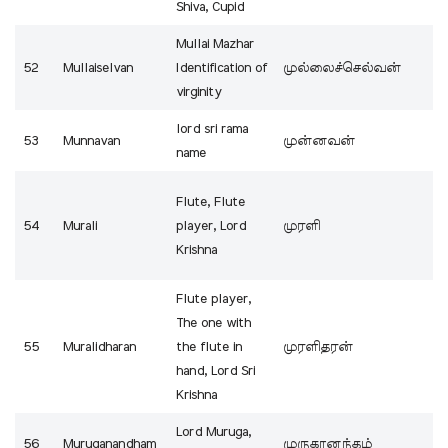
Shiva, Cupid
Mullai Mazhar
52
Mullaiselvan
Identification of
முல்லைச்செல்வன்
virginity
lord sri rama
53
Munnavan
முன்னவன்
name
Flute, Flute
54
Murali
player, Lord
முரளி
Krishna
Flute player,
The one with
55
Muralidharan
the flute in
முரளிதரன்
hand, Lord Sri
Krishna
Lord Muruga,
56
Muruganandham
முருகானந்தம்