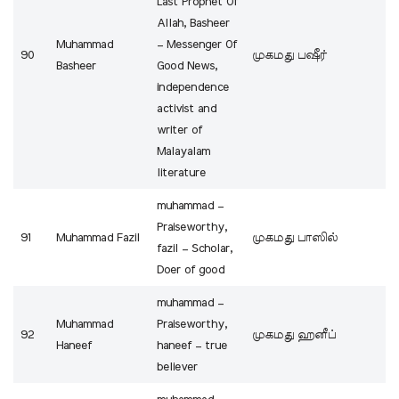
Last Prophet Of
Allah, Basheer
Muhammad
– Messenger Of
90
முகமது பஷீர்
Basheer
Good News,
independence
activist and
writer of
Malayalam
literature
muhammad –
Praiseworthy,
91
Muhammad Fazil
முகமது பாஸில்
fazil – Scholar,
Doer of good
muhammad –
Muhammad
Praiseworthy,
92
முகமது ஹனீப்
Haneef
haneef – true
believer