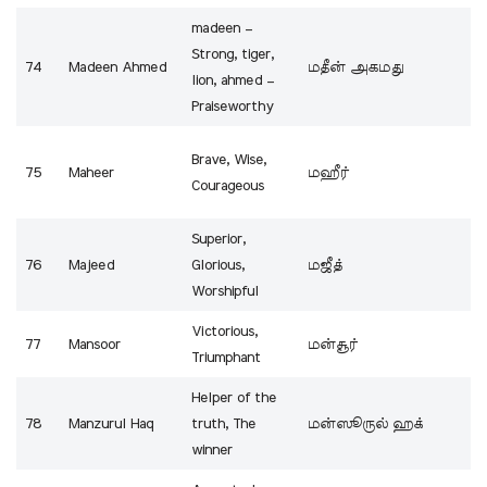
madeen –
Strong, tiger,
74
Madeen Ahmed
மதீன் அகமது
lion, ahmed –
Praiseworthy
Brave, Wise,
75
Maheer
மஹீர்
Courageous
Superior,
76
Majeed
Glorious,
மஜீத்
Worshipful
Victorious,
77
Mansoor
மன்சூர்
Triumphant
Helper of the
78
Manzurul Haq
truth, The
மன்ஸூருல் ஹக்
winner