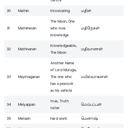
centre
30
Mathin
Intoxicating
மதின்
The Moon, One
31
Mathinesan
who love
மதிநேசன்
knowledge
Knowledgeable,
32
Mathivanan
மதிவாணன்
The Moon
Another Name
of Lord Muruga,
33
Mayilvaganan
The one who
மயில்வாகனன்
has a peacock
as his vehicle
true, Truth
34
Meiyappan
மெய்யப்பன்
teller
35
Menash
hard work
மெனாஷ்