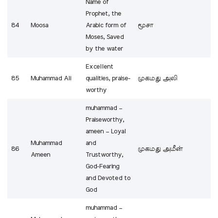
Name of
Prophet, the
84
Moosa
Arabic form of
மூசா
Moses, Saved
by the water
Excellent
85
Muhammad Ali
qualities, praise-
முகமது அலி
worthy
muhammad –
Praiseworthy,
ameen – Loyal
Muhammad
and
86
முகமது அமீன்
Ameen
Trustworthy,
God-Fearing
and Devoted to
God
muhammad –