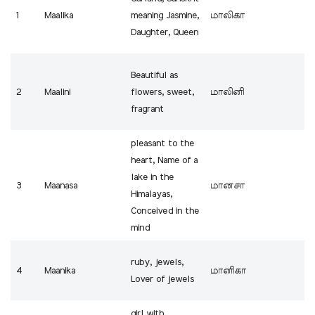
1
Maalika
meaning Jasmine,
மாலிகா
Daughter, Queen
Beautiful as
2
Maalini
flowers, sweet,
மாலினி
fragrant
pleasant to the
heart, Name of a
lake in the
3
Maanasa
மானசா
Himalayas,
Conceived in the
mind
ruby, jewels,
4
Maanika
மானிகா
Lover of jewels
girl with