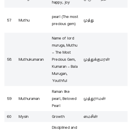
happy, joy
pearl (The most
57
Muthu
முத்து
precious gem)
Name of lord
muruga, Muthu
– The Most
58
Muthukumaran
Precious Gem,
முத்துக்குமரன்
Kumaran – Bala
Murugan,
Youthful
Raman like
59
Muthuraman
pearl, Beloved
முத்துராமன்
Pearl
60
Mysin
Growth
மைசின்
Disciplined and