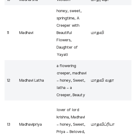
honey, sweet,
springtime, A
Creeper with
11
Madhavi
Beautiful
மாதவி
Flowers,
Daughter of
Yayati
a flowering
creeper, madhavi
12
Madhavi Latha
– honey, Sweet,
மாதவி லதா
latha – a
Creeper, Beauty
lover of lord
krishna, Madhavi
13
Madhavipriya
– honey, Sweet,
மாதவிப்ரியா
Priya – Beloved,