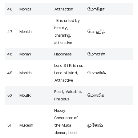
46
Mohita
Attraction
மோகிதா
Ensnarled by
beauty,
47
Mohith
மோஹித்
charming,
attractive
48
Monan
Happiness
மோனன்
Lord Sri Krishna,
49
Monish
Lord of Mind,
மோனிஷ்
Attractive
Pearl, Valuable,
50
Moulik
மௌலிக்
Precious
Happy,
Conqueror of
51
Mukesh
the Muka
முகேஷ்
demon, Lord