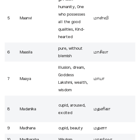
humanity, One
who possesses
5
Maanvi
மான்வி
all the good
qualities, Kind-
hearted
pure, without
6
Maasila
மாசிலா
blemish
illusion, dream,
Goddess
7
Maaya
மாயா
Lakshmi, wealth,
wisdom
cupid, aroused,
8
Madanika
மதனிகா
excited
9
Madhana
cupid, beauty
மதனா
10
Madharsha
Wisdom
மாதர்ஷா