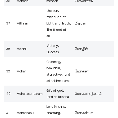
36
Menosh
menosh
மெனோஷ்
the sun,
friendGod of
37
Mithran
Light and Truth,
மித்ரன்
The friend of
all
Victory,
38
Modhil
மோதில்
Success
Charming,
beautiful,
39
Mohan
மோகன்
attractive, lord
sri krishna name
Gift of god,
40
Mohanasundaram
மோகனசுந்தரம்
lord sri krishna
Lord Krishna,
41
Mohanbabu
charming,
மோகன்பாபு