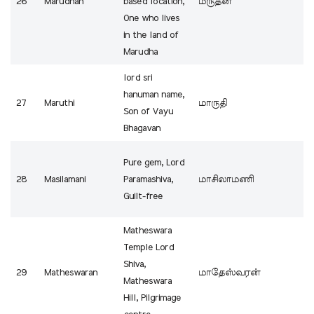
26
Marudhan
based location,
மருதன்
One who lives
in the land of
Marudha
lord sri
hanuman name,
27
Maruthi
மாருதி
Son of Vayu
Bhagavan
Pure gem, Lord
28
Masilamani
Paramashiva,
மாசிலாமணி
Guilt-free
Matheswara
Temple Lord
Shiva,
29
Matheswaran
மாதேஸ்வரன்
Matheswara
Hill, Pilgrimage