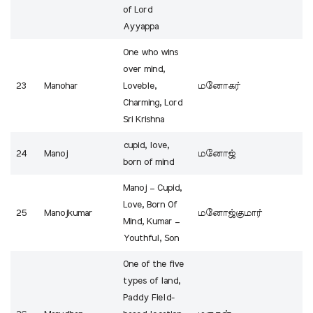
of Lord
Ayyappa
One who wins
over mind,
23
Manohar
Loveble,
மனோகர்
Charming, Lord
Sri Krishna
cupid, love,
24
Manoj
மனோஜ்
born of mind
Manoj – Cupid,
Love, Born Of
25
Manojkumar
மனோஜ்குமார்
Mind, Kumar –
Youthful, Son
One of the five
types of land,
Paddy Field-