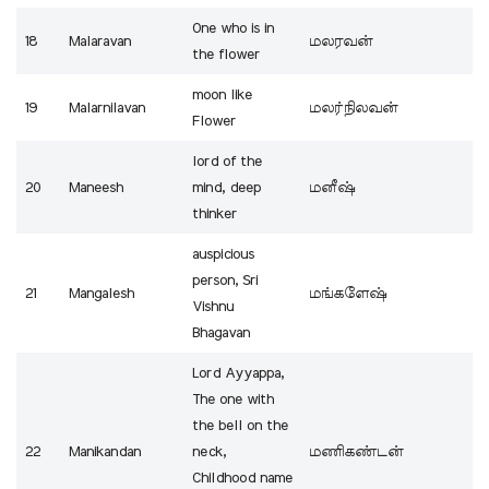
One who is in
18
Malaravan
மலரவன்
the flower
moon like
19
Malarnilavan
மலர்நிலவன்
Flower
lord of the
20
Maneesh
mind, deep
மனீஷ்
thinker
auspicious
person, Sri
21
Mangalesh
மங்களேஷ்
Vishnu
Bhagavan
Lord Ayyappa,
The one with
the bell on the
22
Manikandan
neck,
மணிகண்டன்
Childhood name