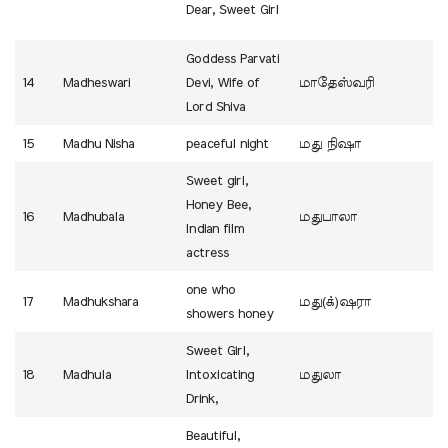
Dear, Sweet Girl
Goddess Parvati
14
Madheswari
Devi, Wife of
மாதேஸ்வரி
Lord Shiva
15
Madhu Nisha
peaceful night
மது நிஷா
Sweet girl,
Honey Bee,
16
Madhubala
மதுபாலா
Indian film
actress
one who
17
Madhukshara
மது(க்)ஷரா
showers honey
Sweet Girl,
18
Madhula
Intoxicating
மதுலா
Drink,
Beautiful,